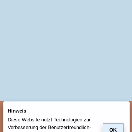
Hinweis
KONTAKT
Diese Website nutzt Technologien zur
DATENSCHUTZERKLÄRUNG
Ver­bes­serung der Be­nut­zer­freund­lich­
OK